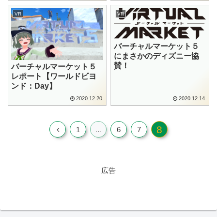
VR
VR
バーチャルマーケット５
にまさかのディズニー協
賛！
バーチャルマーケット５
レポート【ワールドビヨ
ンド：Day】
2020.12.20
2020.12.14
8
1
…
6
7
広告