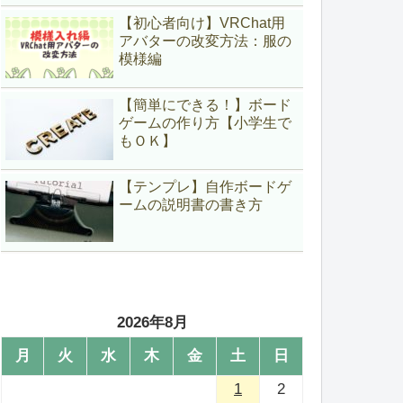
【初心者向け】VRChat用
アバターの改変方法：服の
模様編
【簡単にできる！】ボード
ゲームの作り方【小学生で
もＯＫ】
【テンプレ】自作ボードゲ
ームの説明書の書き方
2026年8月
月
火
水
木
金
土
日
1
2