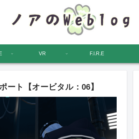
E
VR
F.I.R.E
ポート【オービタル：06】