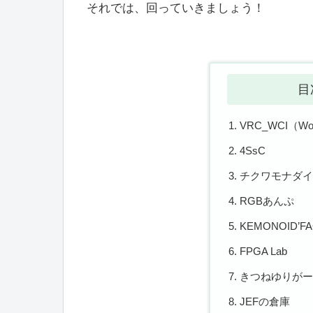
それでは、回っていきましょう！
目
VRC_WCI（Worl
4SsC
チクワモナダ
RGBあんぷ
KEMONOID’F
FPGA Lab
きつねゆりが
JEFの倉庫