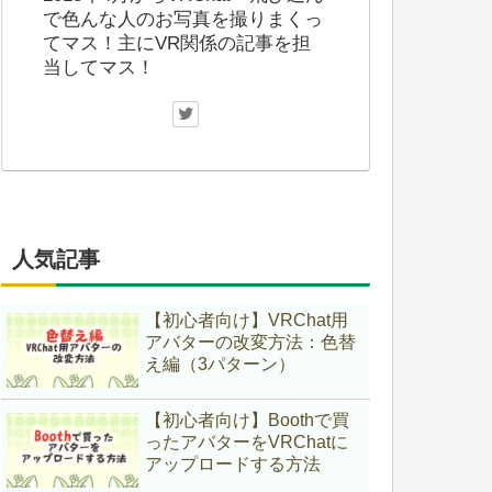
で色んな人のお写真を撮りまくっ
てマス！主にVR関係の記事を担
当してマス！
人気記事
【初心者向け】VRChat用
アバターの改変方法：色替
え編（3パターン）
【初心者向け】Boothで買
ったアバターをVRChatに
アップロードする方法