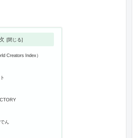
次
d Creators Index）
イト
ACTORY
ーでん