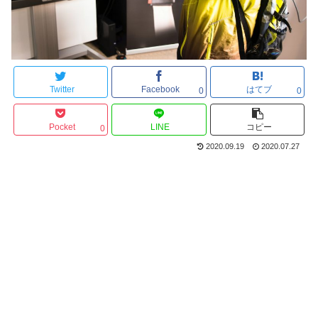
Twitter
Facebook
はてブ
0
0
Pocket
LINE
コピー
0
2020.09.19
2020.07.27