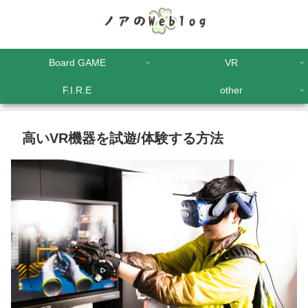
Board GAME
VR
F.I.R.E
other
高いVR機器を試遊/体験する方法