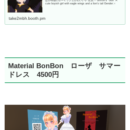
ぽが特徴のボーイッシュかわいい子 性別:♀ Griffon's "Guri" A
cute boyish girl with eagle wings and a lion's tail Gender:♀
take2mbh.booth.pm
Material BonBon ローザ サマー
ドレス 4500円