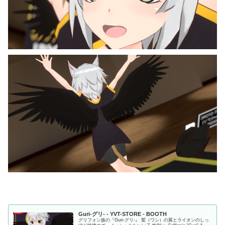
Guri-グリ- - YVT-STORE - BOOTH
グリフォン族の『Guri-グリ-』 鷲（ワシ）の翼とライオンのしっ