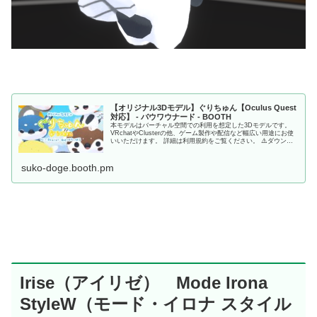
【オリジナル3Dモデル】ぐりちゅん【Oculus Quest
対応】 - バウワウナード - BOOTH
本モデルはバーチャル空間での利用を想定した3Dモデルです。
VRchatやClusterの他、ゲーム製作や配信など幅広い用途にお使
いいただけます。 詳細は利用規約をご覧ください。 ⚠️ダウンロ
ード商品の性質上、返品や返金は致しかねます。 利用規約や仕様
書をよくお読みいただいた上でご購入ください
suko-doge.booth.pm
Irise（アイリゼ） Mode Irona
StyleW（モード・イロナ スタイル