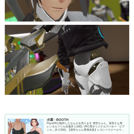
ポ屋 - BOOTH
PoyaVRが制作したなんかを売ります 凛空ちゃん、美芳さん用
レンタルフリル水着(¥ 1,000), VRC用オリジナルアバター「ビア
ンカ」(¥ 3,500), 【凛空ちゃん専用衣装】レガシースクールウェ
ア(¥ 1,000), VRChat想定アバター「凛空」ちゃん(¥ 3,500),