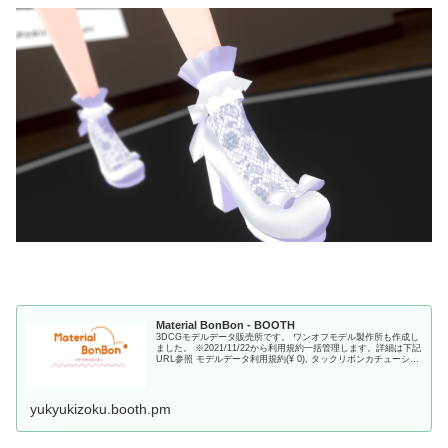
Material BonBon - BOOTH
3DCGモデルデータ販売所です。 ワンオフモデル製作所も作成し
ました。 ※2021/11/22から利用規約一括管理します。詳細は下記
URL参照 モデルデータ利用規約(¥ 0), タックリボンカチューシャ
(¥ 500), 蹄鉄リボンアクセサリー(¥ 500), まめひなた対応振袖(¥
1,000), 【無料】正月飾り(...
yukyukizoku.booth.pm