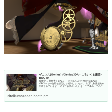
ゲニウス(Genius) #Genius3DA - しろいくま座団 -
BOOTH
編集中... 制作者：まなこ --- わたしをみつけたのはあなた ---
VRChatでの使用を想定して制作しています。 以下に利用規約が
記載されています。 必ずごお読みいただき、ご了承の上でのご購
入をお願いいたします。 本製品を購入されることによって利用規
約に同意されたたことといたします。 /////////////...
siroikumazadan.booth.pm