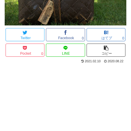
Twitter
Facebook
はてブ
0
0
Pocket
LINE
コピー
0
2021.02.10
2020.08.22