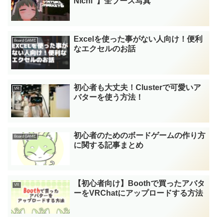
Nichi”】全ブース写真
Excelを使った事がない人向け！便利
Board GAME
なエクセルのお話
初心者も大丈夫！Clusterで可愛いア
VR
バターを使う方法！
初心者のためのボードゲームの作り方
Board GAME
に関する記事まとめ
【初心者向け】Boothで買ったアバタ
VR
ーをVRChatにアップロードする方法