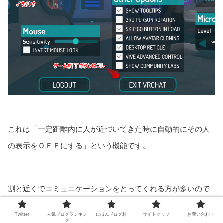
これは「一定距離内に人が近づいてきた時に自動的にその人
の表示をＯＦＦにする」という機能です。
割と近くでコミュニケーションをとってくれる方が多いので
すが、このチェックが入っていると相手が見えなくなるとい
Twitter
人気ブログランキン
にほんブログ村
サイトマップ
お問い合わせ
ったコミュニケーションエラーが多発するので、チェックを
グ