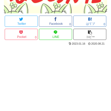
Twitter
Facebook
はてブ
0
0
Pocket
LINE
コピー
0
2023.01.16
2020.08.21