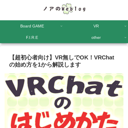
Board GAME
VR
F.I.R.E
other
【超初心者向け】VR無しでOK！VRChat
の始め方を1から解説します