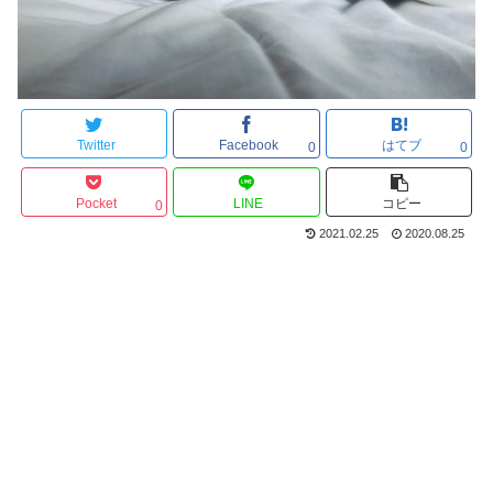
Twitter
Facebook
はてブ
0
0
Pocket
LINE
コピー
0
2021.02.25
2020.08.25