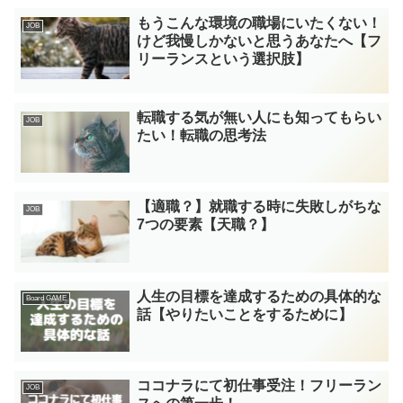
もうこんな環境の職場にいたくない！
JOB
けど我慢しかないと思うあなたへ【フ
リーランスという選択肢】
転職する気が無い人にも知ってもらい
JOB
たい！転職の思考法
【適職？】就職する時に失敗しがちな
JOB
7つの要素【天職？】
人生の目標を達成するための具体的な
Board GAME
話【やりたいことをするために】
ココナラにて初仕事受注！フリーラン
JOB