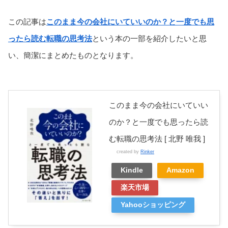
この記事は
このまま今の会社にいていいのか？と一度でも思
ったら読む転職の思考法
という本の一部を紹介したいと思
い、簡潔にまとめたものとなります。
このまま今の会社にいていい
のか？と一度でも思ったら読
む転職の思考法 [ 北野 唯我 ]
created by
Rinker
Kindle
Amazon
楽天市場
Yahooショッピング