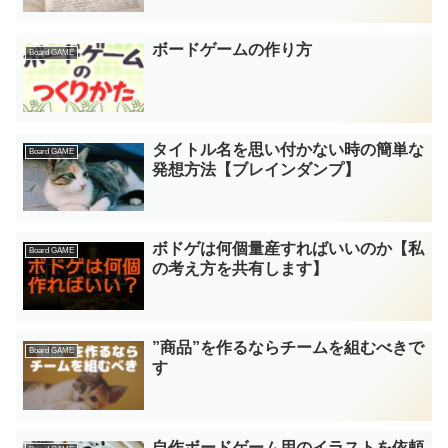
ボードゲームの作り方
Board GAME
タイトル名を思い付かない時の簡単な
Board GAME
発想方法【ブレインダンプ】
ボドゲは何個量産すればいいのか【私
Board GAME
の考え方を共有します】
”商品”を作るならチームを組むべきで
Board GAME
す
自作ボードゲーム用のイラストを依頼