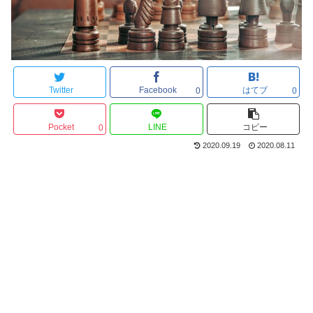
Twitter
Facebook
はてブ
0
0
Pocket
LINE
コピー
0
2020.09.19
2020.08.11