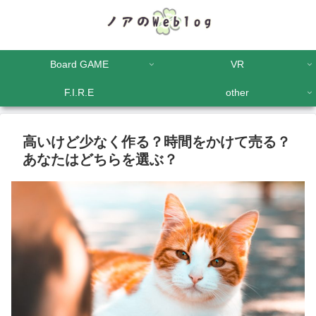
Board GAME
VR
F.I.R.E
other
高いけど少なく作る？時間をかけて売る？
あなたはどちらを選ぶ？