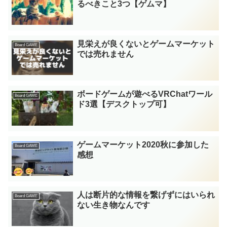
るべきこと3つ【ゲムマ】
見栄えが良くないとゲームマーケット
Board GAME
では売れません
ボードゲームが遊べるVRChatワール
Board GAME
ド3選【デスクトップ可】
ゲームマーケット2020秋に参加した
Board GAME
感想
人は断片的な情報を繋げずにはいられ
Board GAME
ない生き物なんです