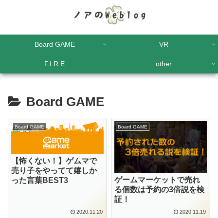
Board GAME
VR
F.I.R.E
other
Board GAME
Board GAME
Board GAME
【怖くない！】ゲムマで
売り子をやってて嬉しか
ゲームマーケットで売れ
った言葉BEST3
る個数は予約の3倍説を検
証！
2020.11.20
2020.11.19