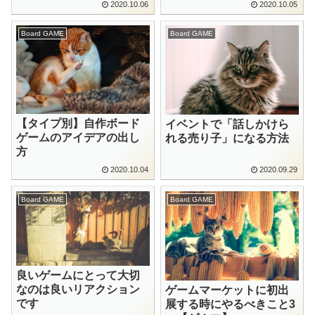
2020.10.06
2020.10.05
Board GAME
Board GAME
【タイプ別】自作ボード
イベントで「話しかけら
ゲームのアイデアの出し
れる売り子」になる方法
方
2020.10.04
2020.09.29
Board GAME
Board GAME
良いゲームにとって大切
なのは良いリアクション
ゲームマーケットに初出
です
展する時にやるべきこと3