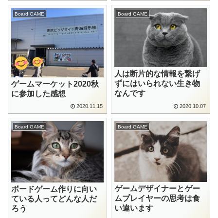
Board GAME
Board GAME
人は断片的な情報を繋げ
ずにはいられない生き物
ゲームマーケット2020秋
なんです
に参加した感想
2020.11.15
2020.10.07
Board GAME
Board GAME
ゲームデザイナーとゲー
ボードゲーム作りに向い
ムプレイヤーの思考は食
ている人ってどんな人だ
い違います
ろう