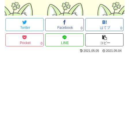
Twitter
Facebook
はてブ
0
0
Pocket
LINE
コピー
0
2021.05.05
2021.05.04