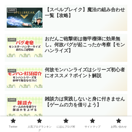
【スペルブレイク】魔法の組み合わせ
GAME
一覧【攻略】
おだんご砲撃術は徹甲榴弾に効果無
GAME
し。何故バグが起こったか考察【モン
ハンライズ】
何故モンハンライズはシリーズ初心者
GAME
にオススメ？ポイント解説
雑談力は実践しないと身に付きません
GAME
【ゲームの力を借りよう】
Twitter
人気ブログランキン
にほんブログ村
サイトマップ
お問い合わせ
良いゲームにとって大切なのは良いリ
Board GAME
グ