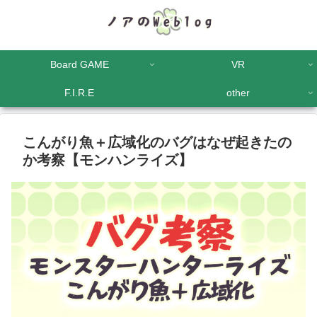
Board GAME
VR
F.I.R.E
other
こんがり魚＋広域化のバグはなぜ起きたの
か考察【モンハンライズ】