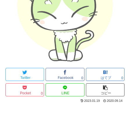
Twitter
Facebook
はてブ
0
0
Pocket
LINE
コピー
0
2023.01.19
2020.09.14